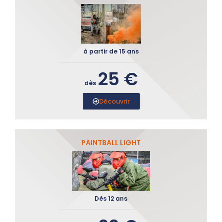
à partir de 15 ans
25 €
dès
Découvrir
PAINTBALL LIGHT
Dès 12 ans