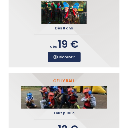
Dès 8 ans
19 €
dès
Découvrir
GELLY BALL
Tout public