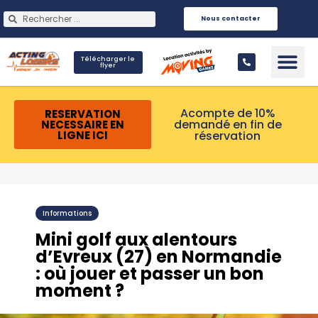
Nous contacter
Télécharger le
flyer
Infos Pra
Acompte de 10%
RESERVATION
demandé en fin de
NECESSAIRE EN
réservation
LIGNE ICI
Informations
Mini golf aux alentours
d’Evreux (27) en Normandie
: où jouer et passer un bon
moment ?