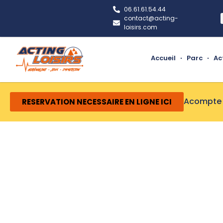
06.61.61.54.44
contact@acting-
loisirs.com
Accueil
Parc
Ac
Acompte 
RESERVATION NECESSAIRE EN LIGNE ICI