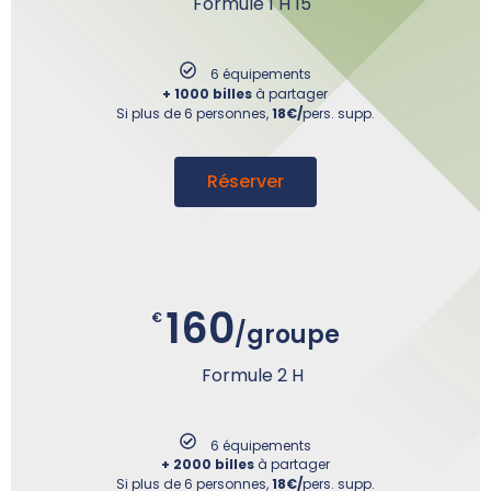
Formule 1 H 15
6 équipements
+ 1000 billes
à partager
Si plus de 6 personnes,
18€/
pers. supp.
Réserver
160
€
/groupe
Formule 2 H
6 équipements
+ 2000 billes
à partager
Si plus de 6 personnes,
18€/
pers. supp.