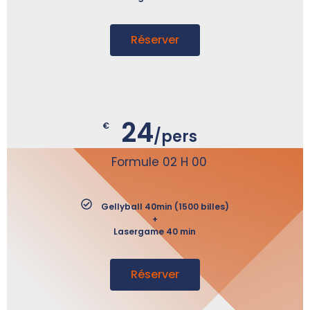
Réserver
24
€
/pers
Formule 02 H 00
Gellyball 40min (1500 billes)
+
Lasergame 40 min
Réserver