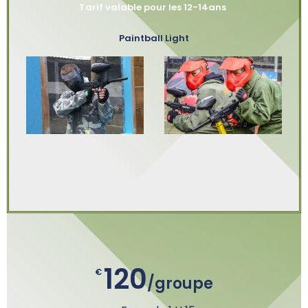
Tarif valable pour les 12-14ans
Paintball Light
120
€
/groupe