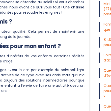
euvent se détendre au soleil ! Si vous cherchez
Mini
rones, nous avons ce qu’il vous faut ! Une
chasse
(27)
aidantes pour résoudre les énigmes !
pas
mis ?
Fami
que 
mateur qualifié. Cela permet de maintenir une
long de la journée.
8 id
pour
tées pour mon enfant ?
Soir
es d’intérêts de vos enfants, certaines réalités
d’ac
te d’âge.
ges. C’est le cas par exemple du paintball light
Quel
 activité de ce type avec ses amis mais qu’il n’a
d’é
ra toujours des solutions intermédiaires pour que
tre enfant a l’envie de faire une activité avec un
Quel
8 ans !
pou
?
Quel