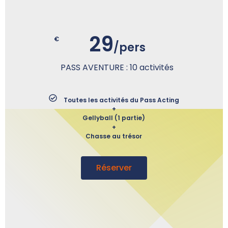
29
€
/pers
PASS AVENTURE : 10 activités
Toutes les activités du Pass Acting
+
Gellyball (1 partie)
+
Chasse au trésor
Réserver