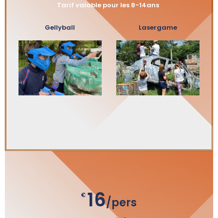
Tarif valable pour les 8-14ans
Gellyball
Lasergame
16
€
/pers