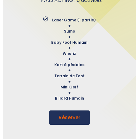
PASS ACTING : 8 activités
Laser Game (1 partie)
+
Sumo
+
Baby Foot Humain
+
Wheriz
+
Kart à pédales
+
Terrain de Foot
+
Mini Golf
+
Billard Humain
Réserver