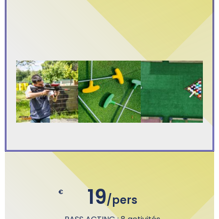
19
€
/pers