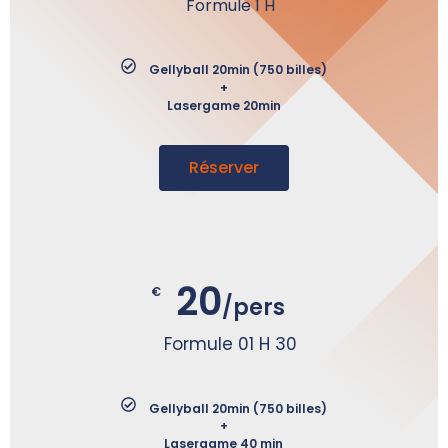
Formule 1 H
Gellyball 20min (750 billes)
+
Lasergame 20min
Réserver
20
€
/pers
Formule 01 H 30
Gellyball 20min (750 billes)
+
Lasergame 40 min