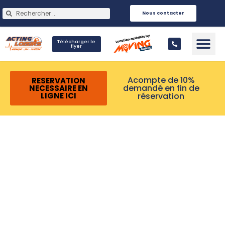
Nous contacter
Télécharger le
flyer
Infos Pra
Acompte de 10%
RESERVATION
demandé en fin de
NECESSAIRE EN
réservation
LIGNE ICI