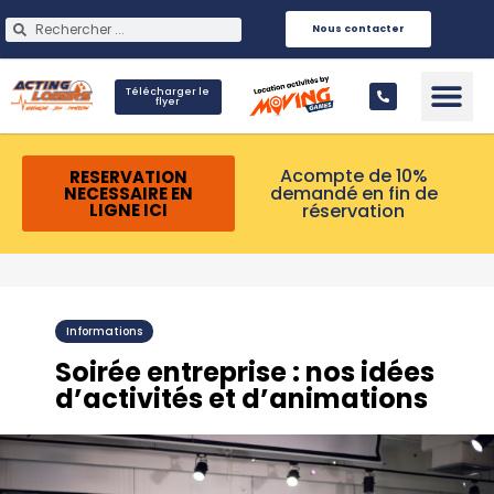
Nous contacter
Télécharger le
flyer
Infos Pra
Acompte de 10%
RESERVATION
demandé en fin de
NECESSAIRE EN
réservation
LIGNE ICI
Informations
Soirée entreprise : nos idées
d’activités et d’animations