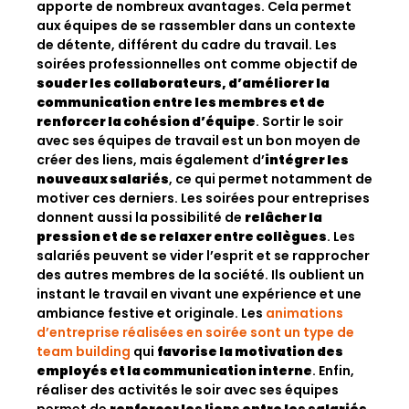
apporte de nombreux avantages. Cela permet
aux équipes de se rassembler dans un contexte
de détente, différent du cadre du travail. Les
soirées professionnelles ont comme objectif de
souder les collaborateurs, d’améliorer la
communication entre les membres et de
renforcer la cohésion d’équipe
. Sortir le soir
avec ses équipes de travail est un bon moyen de
créer des liens, mais également d’
intégrer les
nouveaux salariés
, ce qui permet notamment de
motiver ces derniers. Les soirées pour entreprises
donnent aussi la possibilité de
relâcher la
pression et de se relaxer entre collègues
. Les
salariés peuvent se vider l’esprit et se rapprocher
des autres membres de la société. Ils oublient un
instant le travail en vivant une expérience et une
ambiance festive et originale. Les
animations
d’entreprise réalisées en soirée sont un type de
team building
qui
favorise la motivation des
employés et la communication interne
. Enfin,
réaliser des activités le soir avec ses équipes